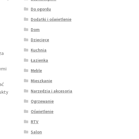
Do ogordu
Dodatki i oświetlenie
Dom
Dziecięce
Kuchnia
za
Łazienka
nymi
Meble
Mieszkanie
ać
Narzędzia i akcesoria
ukty
Ogrzewanie
Oświetlenie
RTV
Salon