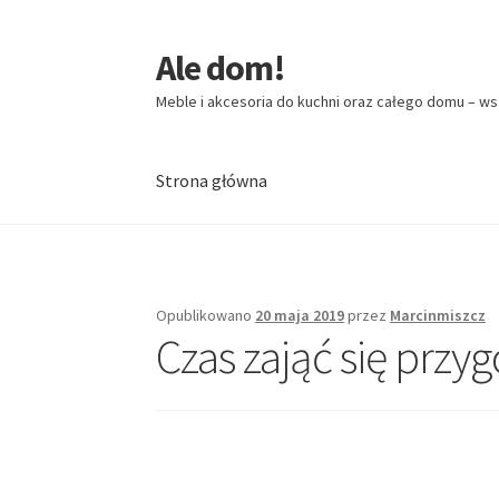
Ale dom!
Przejdź
Przejdź
do
do
Meble i akcesoria do kuchni oraz całego domu – ws
nawigacji
treści
Strona główna
Strona główna
Opublikowano
20 maja 2019
przez
Marcinmiszcz
Czas zająć się przy