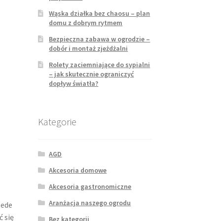
Wąska działka bez chaosu – plan
domu z dobrym rytmem
Bezpieczna zabawa w ogrodzie –
dobór i montaż zjeżdżalni
Rolety zaciemniające do sypialni
– jak skutecznie ograniczyć
dopływ światła?
Kategorie
AGD
Akcesoria domowe
Akcesoria gastronomiczne
Aranżacja naszego ogrodu
zede
ć się
Bez kategorii