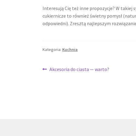
Interesują Cię też inne propozycje? W takiej 
cukiernicze to również świetny pomysł (natur
odpowiedni). Zresztą najlepszym rozwiązanie
Kategoria:
Kuchnia
Nawigacja
Poprzedni
Akcesoria do ciasta — warto?
wpis:
wpisu