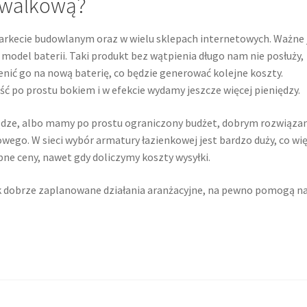
mywalkową?
rkecie budowlanym oraz w wielu sklepach internetowych. Ważne 
 model baterii. Taki produkt bez wątpienia długo nam nie posłuży,
enić go na nową baterię, co będzie generować kolejne koszty.
 po prostu bokiem i w efekcie wydamy jeszcze więcej pieniędzy.
iądze, albo mamy po prostu ograniczony budżet, dobrym rozwiąza
owego. W sieci wybór armatury łazienkowej jest bardzo duży, co wię
ne ceny, nawet gdy doliczymy koszty wysyłki.
iek dobrze zaplanowane działania aranżacyjne, na pewno pomogą 