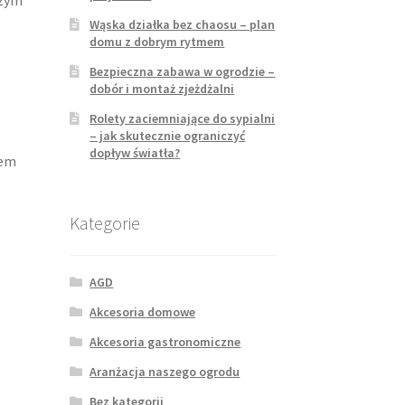
Wąska działka bez chaosu – plan
domu z dobrym rytmem
Bezpieczna zabawa w ogrodzie –
dobór i montaż zjeżdżalni
Rolety zaciemniające do sypialni
– jak skutecznie ograniczyć
dopływ światła?
iem
Kategorie
AGD
Akcesoria domowe
Akcesoria gastronomiczne
Aranżacja naszego ogrodu
Bez kategorii