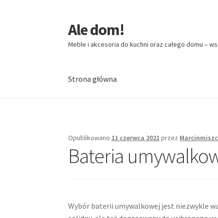
Ale dom!
Przejdź
Przejdź
do
do
Meble i akcesoria do kuchni oraz całego domu – ws
nawigacji
treści
Strona główna
Strona główna
Opublikowano
11 czerwca 2021
przez
Marcinmiszc
Bateria umywalkowa
Wybór baterii umywalkowej jest niezwykle wa
solidny, ale też dopasowany do wybranego wys