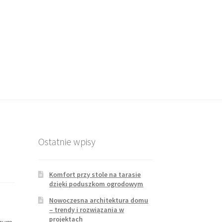
Ostatnie wpisy
Komfort przy stole na tarasie
dzięki poduszkom ogrodowym
Nowoczesna architektura domu
– trendy i rozwiązania w
projektach
szym