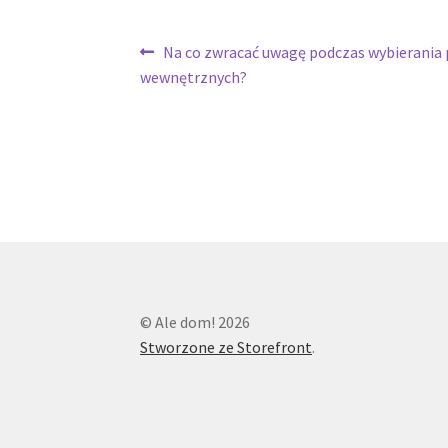
Nawigacja
Poprzedni
Na co zwracać uwagę podczas wybierania
wpis:
wewnętrznych?
wpisu
© Ale dom! 2026
Stworzone ze Storefront
.