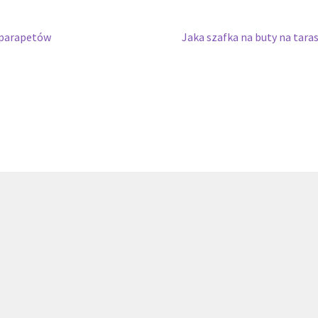
Następny
 parapetów
Jaka szafka na buty na tara
wpis: