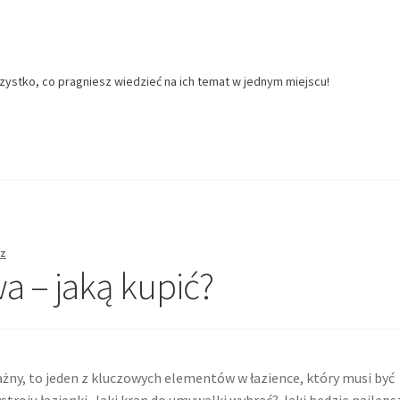
zystko, co pragniesz wiedzieć na ich temat w jednym miejscu!
z
 – jaką kupić?
żny, to jeden z kluczowych elementów w łazience, który musi być
troju łazienki. Jaki kran do umywalki wybrać? Jaki będzie najlep