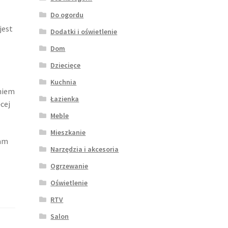
Do ogordu
jest
Dodatki i oświetlenie
Dom
Dziecięce
Kuchnia
niem
Łazienka
cej
Meble
Mieszkanie
nam
Narzędzia i akcesoria
Ogrzewanie
Oświetlenie
RTV
Salon