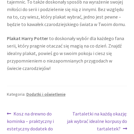
tajemnic. To także doskonały sposób na wyrażenie swojej
miłości do serii i podzielenie się nią z innymi. Bez względu
na to, czy wiesz, który plakat wybrać, jedno jest pewne –
będzie to kawałek czarodziejskiego świata w Twoim domu.
Plakat Harry Potter
to doskonały wybór dla każdego fana
serii, który pragnie otaczać się magią na co dzień. Znajdź
idealny plakat, powieś go w swoim pokoju i ciesz się
przypomnieniem o niezapomnianych przygodach w
świecie czarodziejów!
Kategoria:
Dodatki i oświetlenie
Nawigacja
Poprzedni
Następny
Kosz na drewno do
Tartaletki na każdą okazję:
wpis:
wpis:
kominka – praktyczny i
jak wybrać idealne korpusy do
wpisu
estetyczny dodatek do
tartaletek?