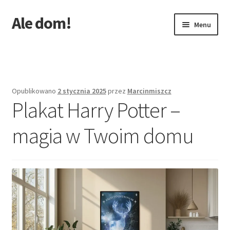
Ale dom!
Przejdź
Przejdź
Menu
do
do
nawigacji
treści
Strona główna
Opublikowano
2 stycznia 2025
przez
Marcinmiszcz
Plakat Harry Potter –
magia w Twoim domu