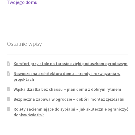
Twojego domu
Ostatnie wpisy
Komfort przy stole na tarasie dzięki poduszkom ogrodowym
Nowoczesna architektura domu – trendy i rozwiązania w
projektach
Wąska działka bez chaosu – plan domu z dobrym rytmem
Bezpieczna zabawa w ogrodzie – dobór i montaż zjeżdżalni
Rolety zaciemniające do sypialni – jak skutecznie ograniczyć
dopływ światła?