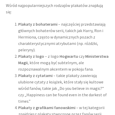
Wśród najpopularniejszych rodzajów plakatów znajdują
się:
Plakaty z bohaterami
– najczęściej przedstawiają
głównych bohaterów serii, takich jak Harry, Ron i
Hermiona, często w dynamicznych pozach z
charakterystycznymi atrybutami (np. różdżki,
peleryny).
Plakaty z logo
– z logo
Hogwartu
czy
Ministerstwa
Magii
, które mogą być subtelnym, ale
rozpoznawalnym akcentem w pokoju fana.
Plakaty z cytatami
– takie plakaty zawierają
ulubione cytaty z książek, które stały się kultowe
wśród fanów, takie jak „Do you believe in magic?”
czy „Happiness can be found even in the darkest of
times.”
Plakaty z grafikami fanowskimi
– w tej kategorii
znajdziesz plakaty stworzone przez fanów serii,