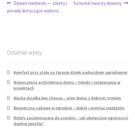
Nawigacja
Poprzedni
Następny
Dywan niebieski — zalety i
Sznurek tworzy dywany
wpis:
wpis:
porady dotyczące wyboru
wpisu
Ostatnie wpisy
Komfort przy stole na tarasie dzięki poduszkom ogrodowym
Nowoczesna architektura domu – trendy i rozwiązania w
projektach
Wąska działka bez chaosu – plan domu z dobrym rytmem
Bezpieczna zabawa w ogrodzie – dobór i montaż zjeżdżalni
Rolety zaciemniające do sypialni – jak skutecznie ograniczyć
dopływ światła?