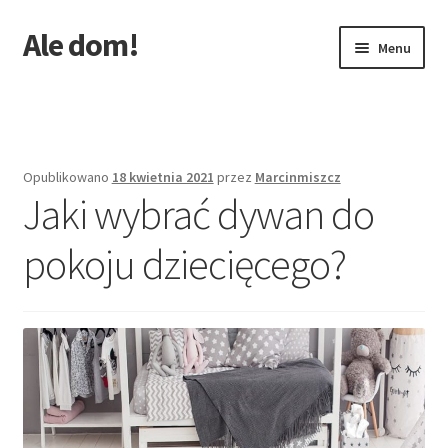
Ale dom!
Przejdź
Przejdź
Menu
do
do
nawigacji
treści
Strona główna
Opublikowano
18 kwietnia 2021
przez
Marcinmiszcz
Jaki wybrać dywan do
pokoju dziecięcego?